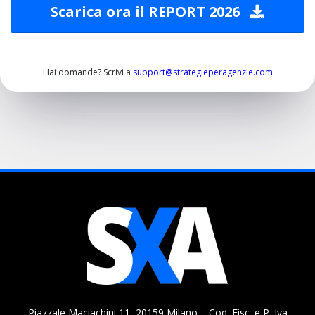
Scarica ora il REPORT 2026
Hai domande? Scrivi a
support@strategieperagenzie.com
Piazzale Maciachini 11, 20159 Milano – Cod. Fisc. e P. Iva