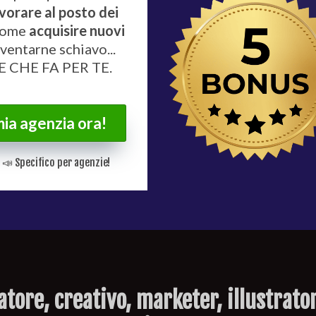
vorare al posto dei
 come
acquisire nuovi
ventarne schiavo...
 CHE FA PER TE.
mia agenzia ora!
 Specifico per agenzie!
atore, creativo, marketer, illustrat