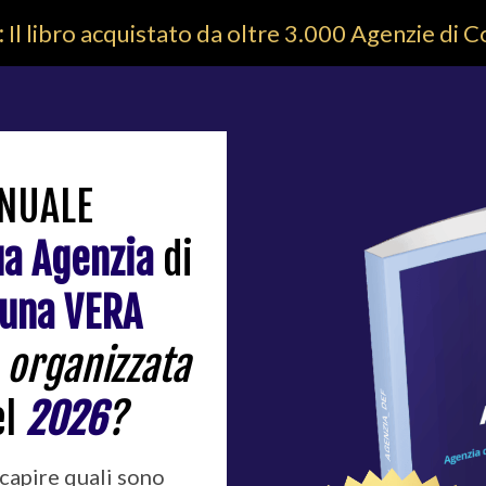
:
Il libro acquistato da oltre 3.000 Agenzie di
ANUALE
ua Agenzia
di
 una VERA
,
organizzata
el
2026
?
capire quali sono