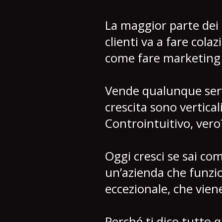
La maggior parte dei 
clienti va a fare cola
come fare marketing 
Vende qualunque servi
crescita sono vertical
Controintuitivo, ver
Oggi cresci se sai com
un’azienda che funzio
eccezionale, che vie
Perché ti dico tutto q