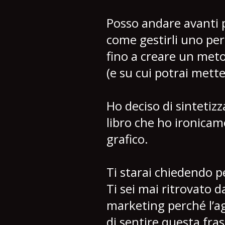
Posso andare avanti p
come gestirli uno pe
fino a creare un meto
(e su cui potrai mett
Ho deciso di sintetizz
libro che ho ironicam
grafico.
Ti starai chiedendo p
Ti sei mai ritrovato d
marketing perché l’ag
di sentire questa fras