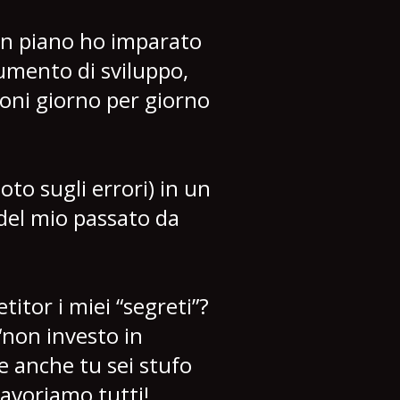
ian piano ho imparato
umento di sviluppo,
oni giorno per giorno
oto sugli errori) in un
del mio passato da
itor i miei “segreti”?
“non investo in
e anche tu sei stufo
lavoriamo tutti!