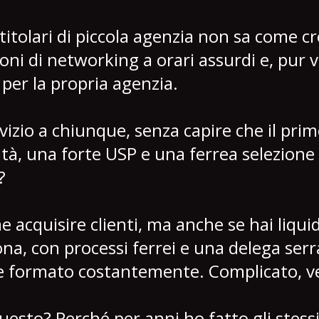
titolari di piccola agenzia non sa come c
zioni di networking a orari assurdi e, pur
per la propria agenzia.
zio a chiunque, senza capire che il prim
ità, una forte USP e una ferrea selezione d
o?
e acquisire clienti, ma anche se hai liqui
na, con processi ferrei e una delega ser
ne formato costantemente. Complicato, v
uesto? Perché per anni ho fatto gli stessi