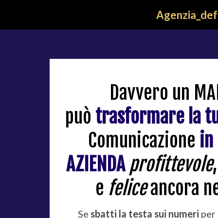
Agenzia_def
Davvero un M
può
trasformare la t
Comunicazione
in
AZIENDA
profittevole
e
felice
ancora n
Se
sbatti la testa sui numeri
per 