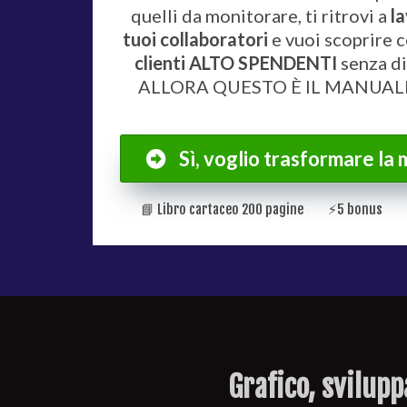
quelli da monitorare, t
i ritrovi a
la
tuoi collaboratori
e v
uoi scoprire
clienti ALTO SPENDENTI
senza di
ALLORA QUESTO È IL MANUALE
Sì, voglio trasformare la 
📘 Libro cartaceo 200 pagine ⚡️5 bonus 📣
Grafico, svilupp