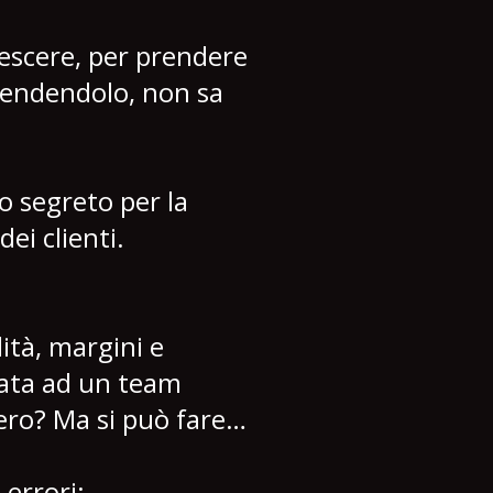
rescere, per prendere
 vendendolo, non sa
o segreto per la
ei clienti.
dità, margini e
rata ad un team
ero? Ma si può fare…
 errori: